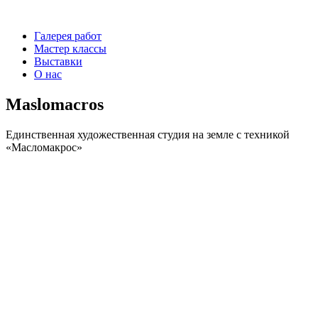
Галерея работ
Мастер классы
Выставки
О нас
M
a
s
l
o
m
a
c
r
o
s
Единственная художественная студия на земле с техникой
«Масломакрос»